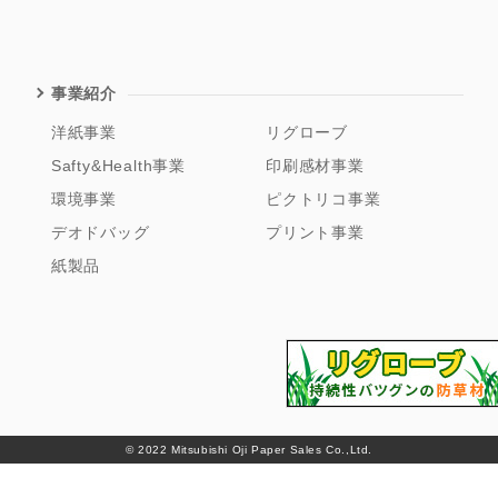
事業紹介
洋紙事業
リグローブ
Safty&Health事業
印刷感材事業
環境事業
ピクトリコ事業
デオドバッグ
プリント事業
紙製品
© 2022 Mitsubishi Oji Paper Sales Co.,Ltd.