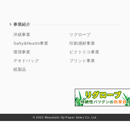
事業紹介
洋紙事業
リグローブ
Safty&Health事業
印刷感材事業
環境事業
ピクトリコ事業
デオドバッグ
プリント事業
紙製品
© 2022 Mitsubishi Oji Paper Sales Co.,Ltd.