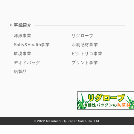
事業紹介
洋紙事業
リグローブ
Safty&Health事業
印刷感材事業
環境事業
ピクトリコ事業
デオドバッグ
プリント事業
紙製品
© 2022 Mitsubishi Oji Paper Sales Co.,Ltd.