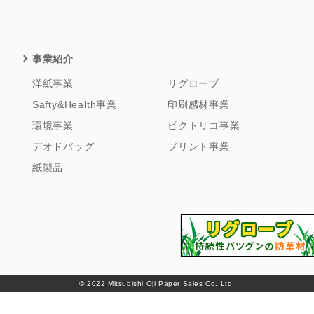
事業紹介
洋紙事業
リグローブ
Safty&Health事業
印刷感材事業
環境事業
ピクトリコ事業
デオドバッグ
プリント事業
紙製品
© 2022 Mitsubishi Oji Paper Sales Co.,Ltd.