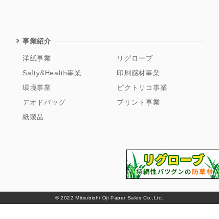
事業紹介
洋紙事業
リグローブ
Safty&Health事業
印刷感材事業
環境事業
ピクトリコ事業
デオドバッグ
プリント事業
紙製品
© 2022 Mitsubishi Oji Paper Sales Co.,Ltd.